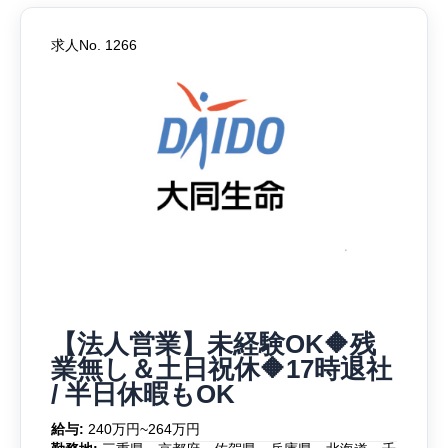
求人No. 1266
【法人営業】未経験OK🔶残
業無し＆土日祝休🔶17時退社
/ 半日休暇もOK
給与:
240万円~264万円