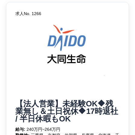
求人No. 1266
【法人営業】未経験OK🔶残
業無し＆土日祝休🔶17時退社
/ 半日休暇もOK
給与:
240万円~264万円