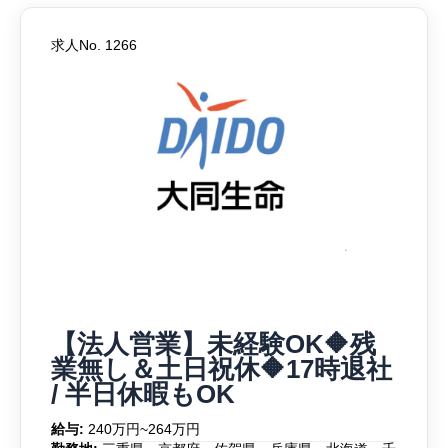
求人No. 1266
【法人営業】未経験OK🔶残
業無し＆土日祝休🔶17時退社
/ 半日休暇もOK
給与:
240万円~264万円