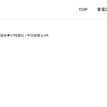
TOP
事業
休🔶17時退社 / 半日休暇もOK