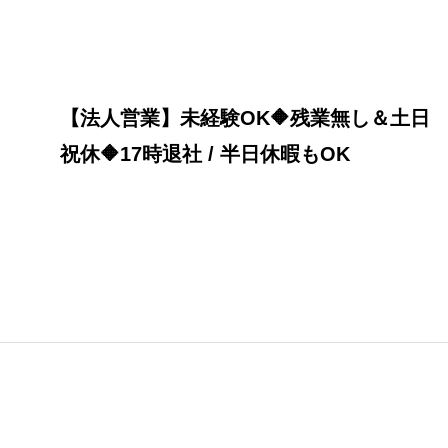
【法人営業】未経験OK🔶残業無し＆土日
祝休🔶17時退社 / 半日休暇もOK