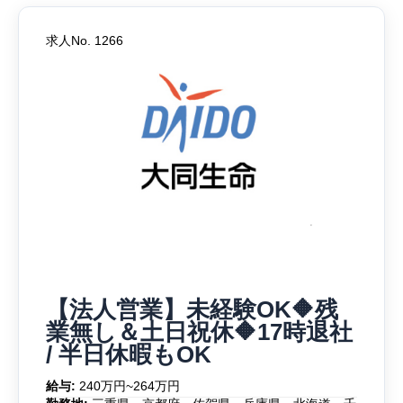
求人No. 1266
【法人営業】未経験OK🔶残
業無し＆土日祝休🔶17時退社
/ 半日休暇もOK
給与:
240万円~264万円